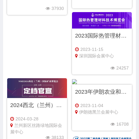
37930
2023国际热管理材料技术博览会
2023-11-15
深圳国际会展中心
24257
2023年伊朗农业和工程机械展
2024西北（兰州）国际矿业博览会
2023-11-04
伊朗德黑兰会展中心
2024-03-28
16708
兰州新区丝路绿地国际会
展中心
38133