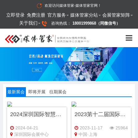
欢迎访问
媒体管家-媒体管家官网
！
立即登录
免费注册
官方服务
媒体管家分站
会展管家矩阵
关于我们
咨询热线：
18001999868（同微信号）
最新展会
即将开展
往期展会
2024深圳国际智慧城市博览会暨2024深圳国际智慧生活体验展
2023第十二届国际培训产品博览会
2024-04-21
2023-11-17
25964
深圳国际会展中心
中国·上海