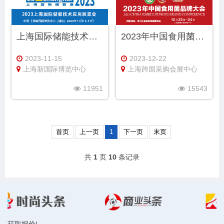
上海国际储能技术应用展览会
2023年中国食用菌品牌大会暨第 16 届亚洲果蔬博览会
2023-11-15
2023-12-22
上海新国际博览中心
上海跨国采购会展中心
11951
15543
首页
上一页
1
下一页
末页
共
1
页
10
条记录
获取报价
|