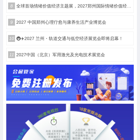
8
全球首场情绪价值经济主题展，2027郑州国际情绪价值经济博览会
9
2027 中国郑州心理疗愈与康养生活产业博览会
10
🚇✈️2027 兰州・轨道交通与低空经济展览会即将启幕！
11
2027中国（北京）军用激光及光电技术展览会