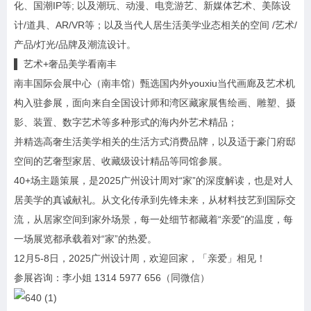
化、国潮IP等; 以及潮玩、动漫、电竞游艺、新媒体艺术、美陈设
计/道具、AR/VR等；以及当代人居生活美学业态相关的空间 /艺术/
产品/灯光/品牌及潮流设计。
▌ 艺术+奢品美学看南丰
南丰国际会展中心（南丰馆）甄选国内外youxiu当代画廊及艺术机
构入驻参展，面向来自全国设计师和湾区藏家展售绘画、雕塑、摄
影、装置、数字艺术等多种形式的海内外艺术精品；
并精选高奢生活美学相关的生活方式消费品牌，以及适于豪门府邸
空间的艺奢型家居、收藏级设计精品等同馆参展。
40+场主题策展，是2025广州设计周对“家”的深度解读，也是对人
居美学的真诚献礼。从文化传承到先锋未来，从材料技艺到国际交
流，从居家空间到家外场景，每一处细节都藏着“亲爱”的温度，每
一场展览都承载着对“家”的热爱。
12月5-8日，2025广州设计周，欢迎回家，「亲爱」相见！
参展咨询：李小姐 1314 5977 656（同微信）