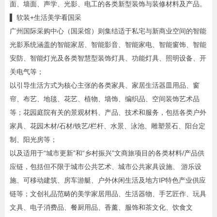
面、墙面、声学、光影、电工的各类新型装饰与装修材料及产品。
▌ 软装+生活美学看国采
广州国际采购中心（国采馆）则集结适于私宅与新商业空间的智能
光影系统涵盖的智能家居、智能影音、智能家电、智能窗饰、智能
安防、智能灯光及各类智慧型装饰灯具、功能灯具、照明设备、开
关电气等；
以引导生活方式为核心主张的各类家具、家居生活器皿用品、窗
帘、布艺、地毯、花艺、植物、墙饰、编织品、空间装饰艺术品
等；花园庭院有关的景观材料、产品、技术和服务，包括各类户外
家具、花园木材/石材/铁艺/栏杆、水景、泳池、雕塑景石、阳台定
制、阳光房等；
以及适用于“城市更新”和“乡村振兴”文商旅项目的各类材料/产品供
应链，包括但不限于城市公共艺术、城市公共家具设施、 游乐设
施、可移动建筑、房车游艇、户外休闲生活及地方IP特色产业供应
链等；文创礼品范畴的美学家居用品、生活器物、手艺匠作、玩具
文具、电子消费品、餐厨用品、香薰、服饰和茶文化、饮食文