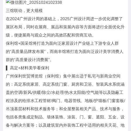
三馆联动，更大规模
在2024广州设计周的基础上，2025广州设计周进一步优化调整了
展区布局，同时在展商、展品和策展内容等方面将进行全面优化升
级，便捷展商与观众之间的高效匹配和营商互动。
保利馆+国采馆将打造为面向泛家居设计产业链上下游专业人群
的“高质量品牌发布展”，而南丰馆将打造为面向泛设计美学消费人
群的“高质量设计消费展”。
▌ 高定+材料美学看保利
广州保利世贸博览馆（保利馆）集中展出适于私宅与新商业空间
的：高定系统家居、高定系统门窗、厨房和卫浴、智装风水系统涵
盖的空调/新风/供暖/除尘/水处理/热水太阳能/空气能等以及隐蔽工
程涉及的给排水工程管材/阀门、电器管线、地板/护墙板/门窗套板/
吊顶基层材料和技术服务等；和全屋整装相关产品、技术与服务，
包括各类集成定制品、墙体装饰、涂装、门、窗、遮阳、五金、设
备与解决方案等；以及建筑室内外装饰工程中适用的相关天花、地