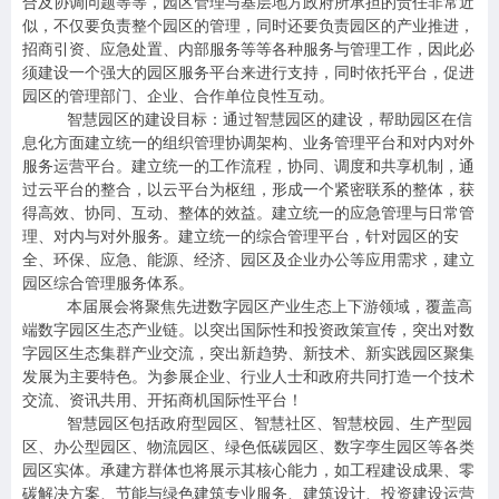
合及协调问题等等，园区管理与基层地方政府所承担的责任非常近
似，不仅要负责整个园区的管理，同时还要负责园区的产业推进，
招商引资、应急处置、内部服务等等各种服务与管理工作，因此必
须建设一个强大的园区服务平台来进行支持，同时依托平台，促进
园区的管理部门、企业、合作单位良性互动。
智慧园区的建设目标：通过智慧园区的建设，帮助园区在信
息化方面建立统一的组织管理协调架构、业务管理平台和对内对外
服务运营平台。建立统一的工作流程，协同、调度和共享机制，通
过云平台的整合，以云平台为枢纽，形成一个紧密联系的整体，获
得高效、协同、互动、整体的效益。建立统一的应急管理与日常管
理、对内与对外服务。建立统一的综合管理平台，针对园区的安
全、环保、应急、能源、经济、园区及企业办公等应用需求，建立
园区综合管理服务体系。
本届展会将聚焦先进数字园区产业生态上下游领域，覆盖高
端数字园区生态产业链。以突出国际性和投资政策宣传，突出对数
字园区生态集群产业交流，突出新趋势、新技术、新实践园区聚集
发展为主要特色。为参展企业、行业人士和政府共同打造一个技术
交流、资讯共用、开拓商机国际性平台！
智慧园区包括政府型园区、智慧社区、智慧校园、生产型园
区、办公型园区、物流园区、绿色低碳园区、数字孪生园区等各类
园区实体。承建方群体也将展示其核心能力，如工程建设成果、零
碳解决方案、节能与绿色建筑专业服务、建筑设计、投资建设运营