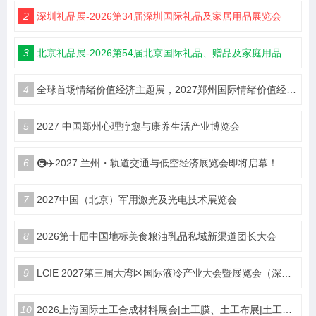
2
深圳礼品展-2026第34届深圳国际礼品及家居用品展览会
3
北京礼品展-2026第54届北京国际礼品、赠品及家庭用品展览会
4
全球首场情绪价值经济主题展，2027郑州国际情绪价值经济博览会
5
2027 中国郑州心理疗愈与康养生活产业博览会
6
🚇✈️2027 兰州・轨道交通与低空经济展览会即将启幕！
7
2027中国（北京）军用激光及光电技术展览会
8
2026第十届中国地标美食粮油乳品私域新渠道团长大会
9
LCIE 2027第三届大湾区国际液冷产业大会暨展览会（深圳）
10
2026上海国际土工合成材料展会|土工膜、土工布展|土工合成材料仪器、设备展览会