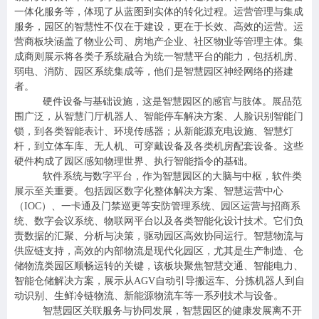
一体化服务等，体现了从蓝图到实体的转化过程。运营管理与集成
服务，园区的智慧性不仅在于建设，更在于长效、高效的运营。运
营商板块涵盖了物业公司、房地产企业、社区物业等管理主体。集
成商则展示将各类子系统融合为统一智慧平台的能力，包括机房、
弱电、消防、园区系统集成等，他们是智慧园区神经网络的搭建
者。
硬件设备与基础设施，这是智慧园区的感官与肢体。展品范
围广泛，从智慧门厅机器人、智能停车解决方案、人脸识别智能门
锁，到各类智能表计、环境传感器；从新能源充电设施、智慧灯
杆，到立体车库、无人机、可穿戴设备及各类机房配套设备。这些
硬件构成了园区感知物理世界、执行智能指令的基础。
软件系统与数字平台，作为智慧园区的大脑与中枢，软件类
展示至关重要。包括园区数字化整体解决方案、智慧运营中心
（IOC）、一卡通及门禁巡更等安防管理系统、园区运营与招商系
统、数字会议系统、物联网平台以及各类智能化设计技术。它们负
责数据的汇聚、分析与决策，驱动园区高效协同运行。智慧物流与
供应链支持，高效的内部物流是现代化园区，尤其是生产制造、仓
储物流类园区顺畅运转的关键，该板块聚焦智慧交通、智能电力、
智能仓储解决方案，展示从AGV自动引导搬运车、分拣机器人到自
动识别、生鲜冷链物流、新能源物流车等一系列技术与设备。
智慧园区
关联服务与协同发展，智慧园区的健康发展离不开