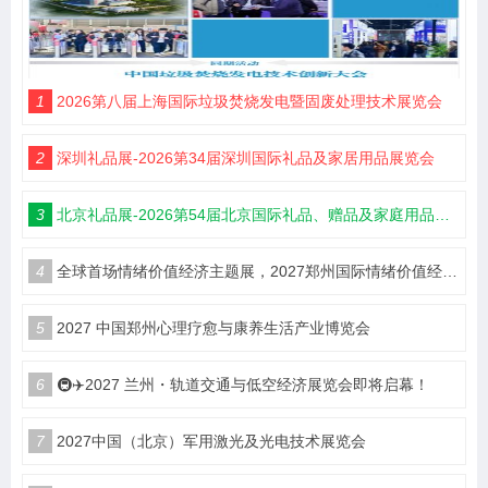
1
2026第八届上海国际垃圾焚烧发电暨固废处理技术展览会
2
深圳礼品展-2026第34届深圳国际礼品及家居用品展览会
3
北京礼品展-2026第54届北京国际礼品、赠品及家庭用品展览会
4
全球首场情绪价值经济主题展，2027郑州国际情绪价值经济博览会
5
2027 中国郑州心理疗愈与康养生活产业博览会
6
🚇✈️2027 兰州・轨道交通与低空经济展览会即将启幕！
7
2027中国（北京）军用激光及光电技术展览会