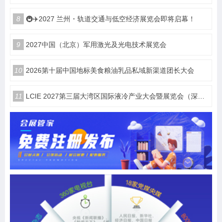
8
🚇✈️2027 兰州・轨道交通与低空经济展览会即将启幕！
9
2027中国（北京）军用激光及光电技术展览会
10
2026第十届中国地标美食粮油乳品私域新渠道团长大会
11
LCIE 2027第三届大湾区国际液冷产业大会暨展览会（深圳）