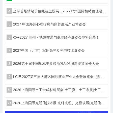
4
全球首场情绪价值经济主题展，2027郑州国际情绪价值经济博览会
5
2027 中国郑州心理疗愈与康养生活产业博览会
6
🚇✈️2027 兰州・轨道交通与低空经济展览会即将启幕！
7
2027中国（北京）军用激光及光电技术展览会
8
2026第十届中国地标美食粮油乳品私域新渠道团长大会
9
LCIE 2027第三届大湾区国际液冷产业大会暨展览会（深圳）
10
2026上海国际土工合成材料展会|土工膜、土工布展|土工合成材料仪器、设备展览会
11
2026上海国际光通信技术展|光纤光缆、光模块展|光通信设备展览会