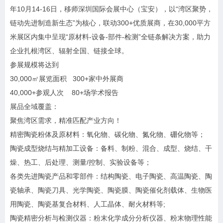
年10月14-16日，移师深圳国际会展中心（宝安），以“湾区聚势，
链动先进制造新生态”为核心，联动300+优质展商，在30,000平方
米展区内集中呈现“原材料-设备-部件-检测”全链条解决方案，助力
企业扎根湾区、辐射全国、链接全球。
参展规模将达到
30,000㎡展览面积 300+家中外展商
40,000+参观人次 80+场学术报告
展品全域覆盖：
聚焦湾区需求，精准匹配产业方向！
精密陶瓷粉体及原材料：氧化物、碳化物、氮化物、硼化物等；
陶瓷成型烧结与精加工设备：备料、制粉、混合、成型、烧结、干
燥、热工、后处理、测量/控制、实验设备等；
各类先进陶瓷产品和零部件：结构陶瓷、电子陶瓷、高温陶瓷、陶
瓷轴承、陶瓷刀具、光学陶瓷、陶瓷膜、陶瓷催化剂载体、生物医
用陶瓷、陶瓷基复合材料、人工晶体、耐火材料等;
陶瓷精密分析与检测仪器：粉末化学成分分析仪器、粉末物理性能