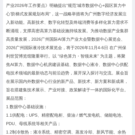
产业2026年工作要点》明确提出"规范'城市数据中心+园区算力中
心'阶梯式发展规划布局"，这一战略举措将为广州数字经济发展注
入新动能。高新技术、数字化转型及终端消费等多样化算力需求不
断涌现，支撑高密高算力基础设施持续发展。为推动数据产业集群
高质量发展，2026广州国际AI算力产业大会暨数据中心展览会、
2026广州国际液冷技术展览会，将于2026年11月4-6日 在广州保
利世贸博览馆隆重举行。以 “绿色算力・智领未来” 为主题，将聚
焦AI算力、数据中心机房建设基础、数据中心液冷、数据中心供配
电技术领域的最新动态与前沿趋势，展开深入探讨与交流。展会旨
在展示国内外数据中心行业的新产品、新技术、新方案和新成果，
旨在搭建集技术展示、产业对接、政策解读于一体的国际化平台。
展品范围：
1.数据中心基础设施：
1.1供配电：UPS、精密配电柜、柴油 / 燃气发电机、储能电池、
PDU、母线系统等相关产品；
1.2制冷散热：液冷系统、精密空调、蒸发冷却、新风节能、余热