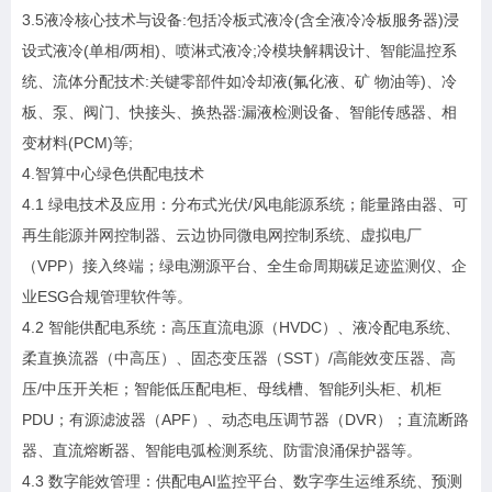
3.5液冷核心技术与设备:包括冷板式液冷(含全液冷冷板服务器)浸
设式液冷(单相/两相)、喷淋式液冷;冷模块解耦设计、智能温控系
统、流体分配技术:关键零部件如冷却液(氟化液、矿 物油等)、冷
板、泵、阀门、快接头、换热器:漏液检测设备、智能传感器、相
变材料(PCM)等;
4.智算中心绿色供配电技术
4.1 绿电技术及应用：分布式光伏/风电能源系统；能量路由器、可
再生能源并网控制器、云边协同微电网控制系统、虚拟电厂
（VPP）接入终端；绿电溯源平台、全生命周期碳足迹监测仪、企
业ESG合规管理软件等。
4.2 智能供配电系统：高压直流电源（HVDC）、液冷配电系统、
柔直换流器（中高压）、固态变压器（SST）/高能效变压器、高
压/中压开关柜；智能低压配电柜、母线槽、智能列头柜、机柜
PDU；有源滤波器（APF）、动态电压调节器（DVR）；直流断路
器、直流熔断器、智能电弧检测系统、防雷浪涌保护器等。
4.3 数字能效管理：供配电AI监控平台、数字孪生运维系统、预测